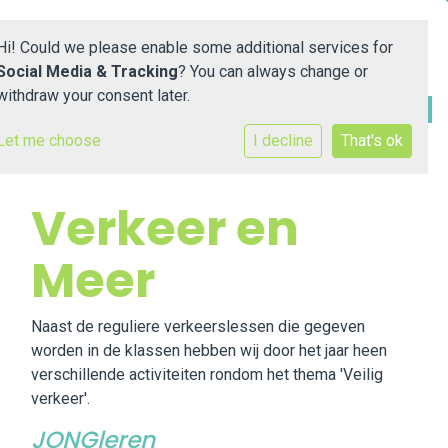
Hi! Could we please enable some additional services for
Social Media & Tracking
? You can always change or
withdraw your consent later.
Let me choose
I decline
That's ok
Home
Onze school
Verkeer en
Praktische informatie
Meer
Ouders
Naast de reguliere verkeerslessen die gegeven
worden in de klassen hebben wij door het jaar heen
Contact
verschillende activiteiten rondom het thema 'Veilig
verkeer'.
Downloads
JONGleren