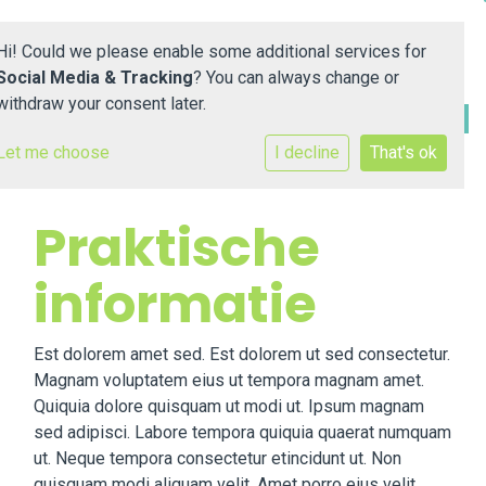
Hi! Could we please enable some additional services for
Social Media & Tracking
? You can always change or
withdraw your consent later.
Let me choose
I decline
That's ok
Home
Onze school
Praktische
Praktische informatie
informatie
Ouders
Est dolorem amet sed. Est dolorem ut sed consectetur.
Magnam voluptatem eius ut tempora magnam amet.
Contact
Quiquia dolore quisquam ut modi ut. Ipsum magnam
sed adipisci. Labore tempora quiquia quaerat numquam
Downloads
ut. Neque tempora consectetur etincidunt ut. Non
quisquam modi aliquam velit. Amet porro eius velit.